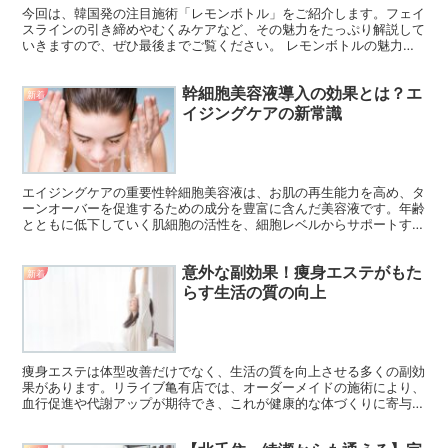
今回は、韓国発の注目施術「レモンボトル」をご紹介します。フェイ
スラインの引き締めやむくみケアなど、その魅力をたっぷり解説して
いきますので、ぜひ最後までご覧ください。 レモンボトルの魅力近
年、美容先進国の韓国で広がりを見せている「レモンボトル...
幹細胞美容液導入の効果とは？エ
新着
イジングケアの新常識
エイジングケアの重要性幹細胞美容液は、お肌の再生能力を高め、タ
ーンオーバーを促進するための成分を豊富に含んだ美容液です。年齢
とともに低下していく肌細胞の活性を、細胞レベルからサポートする
ことで、シミやくすみ、たるみといったエイジングサインに...
意外な副効果！痩身エステがもた
新着
らす生活の質の向上
痩身エステは体型改善だけでなく、生活の質を向上させる多くの副効
果があります。リライブ亀有店では、オーダーメイドの施術により、
血行促進や代謝アップが期待でき、これが健康的な体づくりに寄与し
ます。肩こりや腰痛の軽減も見込まれ、特にデスクワークを行う人に
とって有益です。また、エステに通うことで美容意識が高まり、自己