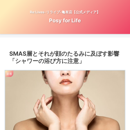
Re:Lives-リライブ-亀有店【公式メディア】
Posy for Life
SMAS層とそれが顔のたるみに及ぼす影響
「シャワーの浴び方に注意」
新着