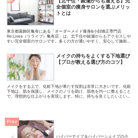
【北千住・綾瀬からも通える】完
管理能力や美容知識も向上します。さらに、施術後には食生活や運動
新着
習慣の見直しが促され、精神面でも自信やストレス解消に効果があり
全個室の痩身サロンを選ぶメリッ
ます。このように、痩身エステは心身ともに豊かな生活をサポートす
トとは
る重要な手段となります。リライブ亀有店では、個々のニーズに応じ
た施術を通じて理想の自分を目指すお手伝いをしています。
東京都葛飾区亀有にある「オーダーメイド痩身&小顔矯正専門店
Re:Lives（リライブ）亀有店」は、北千住や綾瀬からもアクセスしや
すい完全個室のサロンです。多くの方が通いやすく、安心して施術を
受けられる環境が整っていることから地域で高い支持を...
メイクの持ちをよくする下地選び
新着
【プロが教える選び方のコツ】
メイクをする上で、化粧下地が果たす役割は非常に大きいです。化粧
下地は、肌を保護し、メイクのノリを助け、肌色を均一に整えること
で、理想的な仕上がりを実現します。特に、持ちを良くしたいという
方にとっては、最初の一歩となるアイテムです。メイクアッ...
ハイパーナイフ＆ハイパーシェイプの小