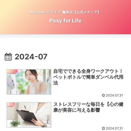
Re:Lives-リライブ-亀有店【公式メディア】
Posy for Life
2024-07
自宅でできる全身ワークアウト！
コラム
ペットボトルで簡単ダンベル代用
法
2024.07.31
ストレスフリーな毎日を【心の健
新着
康が美容に与える影響
2024.07.31