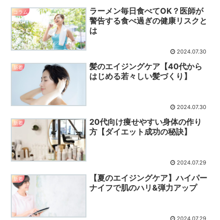
ラーメン毎日食べてOK？医師が
コラム
警告する食べ過ぎの健康リスクと
は
2024.07.30
髪のエイジングケア【40代から
新着
はじめる若々しい髪づくり】
2024.07.30
20代向け痩せやすい身体の作り
新着
方【ダイエット成功の秘訣】
2024.07.29
【夏のエイジングケア】ハイパー
新着
ナイフで肌のハリ&弾力アップ
2024.07.29