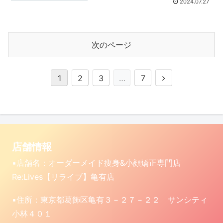
2024.07.27
次のページ
次
1
2
3
…
7
へ
店舗情報
▪️店舗名：オーダーメイド痩身&小顔矯正専門店
Re:Lives【リライブ】亀有店
▪️住所：東京都葛飾区亀有３－２７－２２ サンシティ
小林４０１