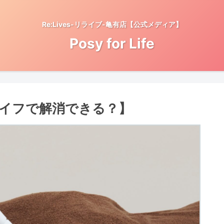
Re:Lives-リライブ-亀有店【公式メディア】
Posy for Life
イフで解消できる？】